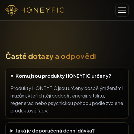
Časté dotazy a odpovědi
Komu jsou produkty HONEYFIC určeny?
Produkty HONEYFIC jsou určeny dospělým ženám i
mužům, kteří chtějí podpořit energii, vitalitu,
regeneraci nebo psychickou pohodu podle zvolené
produktové řady.
Jaká je doporučená denní dávka?